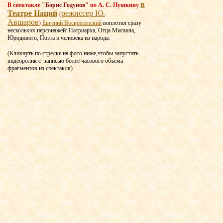
в
В спектакле
"Борис Годунов"
по А. С. Пушкину
Театре Наций
режиссер Ю.
(
Авшаров
)
Евгений Воскресенский
воплотил сразу
нескольких персонажей: Патриарха, Отца Мисаила,
Юродивого, Поэта и человека из народа.
(Кликнуть по стрелке на фото ниже,чтобы запустить
видеоролик с записью более часового объёма
фрагментов из спектакля)