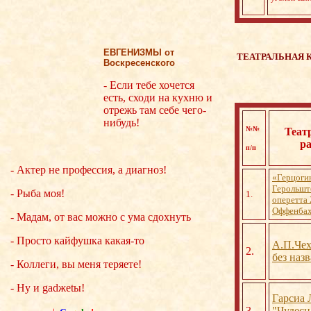
ЕВГЕНИЗМЫ от
ТЕАТРАЛЬНАЯ
Воскресенского
- Если тебе хочется
есть, сходи на кухню и
отрежь там себе чего-
нибудь!
№№
Теат
ра
п/п
- Актер не профессия, а диагноз!
«Герцоги
Герольшт
- Рыба моя!
1.
оперетта
Оффенбах
- Мадам, от вас можно с ума сдохнуть
- Просто кайфушка какая-то
А.П.Чех
2.
без наз
- Коллеги, вы меня теряете!
- Ну и gadжеtы!
Гарсиа 
3.
"Чудесн