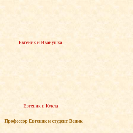
Евгеник и Иванушка
Евгеник и Кукла
Професcор Евгеник и студент Веник