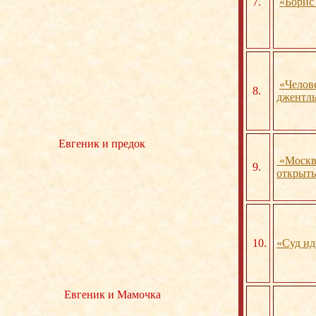
7.
«Борис
«Челов
8.
джентл
Евгеник и предок
«Москв
9.
открыт
10.
«Суд ид
Евгеник и Мамочка