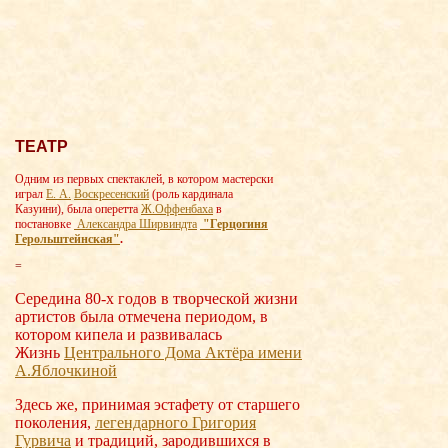
ТЕАТР
Одним из первых спектаклей, в котором мастерски
играл
Е. А.
Воскресенский
(роль кардинала
Казуини), была оперетта
Ж.Оффенбаха
в
постановке
Александра Ширвиндта
"Герцогиня
Герольштейнская"
.
=
Середина 80-х годов в творческой жизни
артистов была отмечена периодом, в
котором кипела и развивалась
Жизнь
Центрального Дома Актёра имени
А.Яблочки
ной
Здесь же, принимая эстафету от старшего
поколения,
легендарного Григория
Гурвича
и традиций, зародившихся в