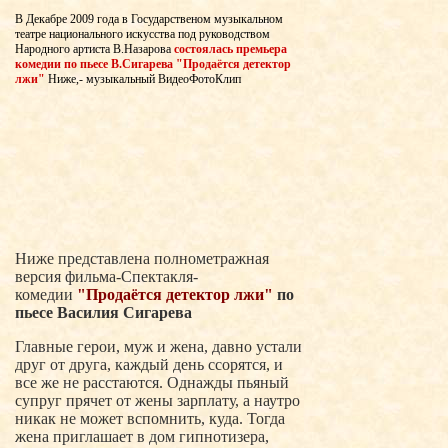
В Декабре 2009 года в Государственом музыкальном
театре национального искусства под руководством
Народного артиста В.Назарова
состоялась премьера
комедии по пьесе В.Сигарева "Продаётся детектор
лжи"
Ниже,- музыкальный ВидеоФотоКлип
Ниже представлена полнометражная
версия фильма-Спектакля-
комедии
"Продаётся детектор лжи"
по
пьесе Василия Сигарева
Главные герои, муж и жена, давно устали
друг от друга, каждый день ссорятся, и
все же не расстаются. Однажды пьяный
супруг прячет от жены зарплату, а наутро
никак не может вспомнить, куда. Тогда
жена приглашает в дом гипнотизера,