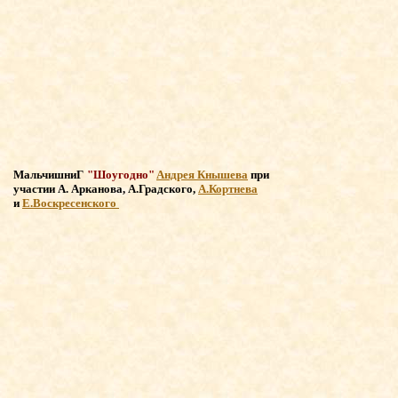
МальчишниГ
"Шоугодно"
Андрея Кнышева
при
участии
А. Арканова, А.Градского,
А.Кортнева
и
Е.Воскресенского