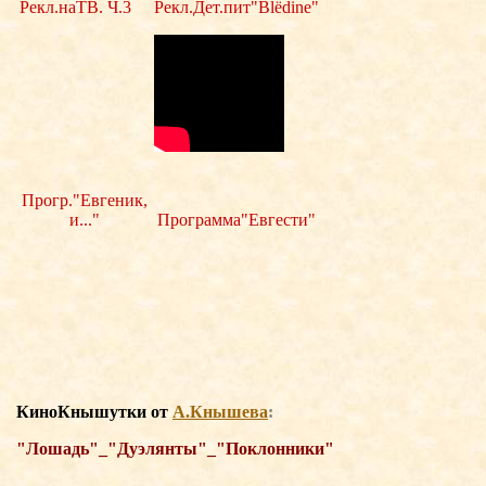
Рекл.наТВ. Ч.3
Рекл.Дет.пит"Blёdine"
Прогр."Евгеник,
и..."
Программа"Евгести"
КиноКнышутки о
т
А.Кнышева
:
"Лошадь"_"Дуэлянты"_"Поклонники"