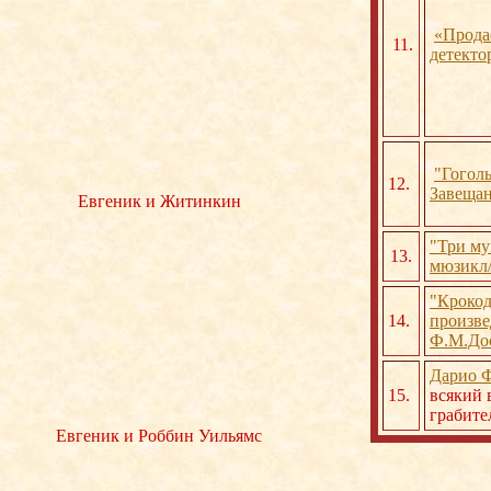
«Прода
11.
детекто
"Гоголь
12.
Завеща
Евгеник и Житинкин
"Три му
13.
мюзикл
"Крокод
14.
произв
Ф.М.Дос
Дарио 
15.
всякий 
грабите
Евгеник и Роббин Уильямс