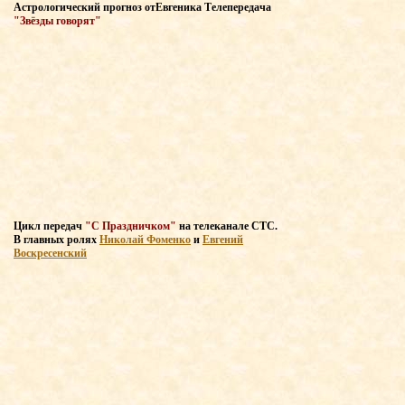
Астрологический прогноз
от
Евгеника Т
елепередача
"Звёзды говорят"
Цикл передач
"С Праздничком"
на телеканале СТС
.
В главных
ролях
Николай Фоменко
и
Евгений
Воскресенский