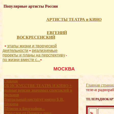
Популярные артисты России
АРТИСТЫ ТЕАТРА и КИНО
ЕВГЕНИЙ
ВОСКРЕСЕНСКИЙ
•
этапы жизни и творческой
деятельности
•
реализуемые
проекты и планы на перспективу
•
по жизни вместе с...
•
          МОСКВА 
Главная
Главная страни
ОБ ИСКУССТВЕ ТЕАТРА И КИНО +
теле-и радиора
полные версии значимых спектаклей и
фильмов
Театральный институт имени Б.В.
ТЕЛЕРАДИОКАР
Щукина
Штрихи к Биографии...
Пара слов от Первого лица
№