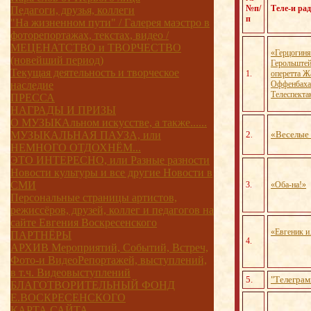
№п/
Теле-и ра
Педагоги, друзья, коллеги
п
"На жизненном пути" / Галерея маэстро в
фоторепортажах, текстах, видео /
МЕЦЕНАТСТВО и ТВОРЧЕСТВО
«Герцогиня
(новейший период)
Герольште
Текущая деятельность и творческое
1.
оперетта Ж
наследие
Оффенбаха
Телеспекта
ПРЕССА
НАГРАДЫ И ПРИЗЫ
О МУЗЫКАльном искусстве, а также......
МУЗЫКАЛЬНАЯ ПАУЗА, или
2
«Веселые 
.
НЕМНОГО ОТДОХНЁМ...
ЭТО ИНТЕРЕСНО, или Разные разности
Новости культуры и все другие Новости в
СМИ
3.
«Оба-на!»
Персональные страницы артистов,
режиссёров, друзей, коллег и педагогов на
сайте Евгения Воскресенского
«Евгеник 
ПАРТНЁРЫ
4.
АРХИВ Мероприятий, Событий, Встреч,
Фото-и ВидеоРепортажей, выступлений,
в т.ч. Видеовыступлений
5.
"Телеграм
БЛАГОТВОРИТЕЛЬНЫЙ ФОНД
Е.ВОСКРЕСЕНСКОГО
КАРТА САЙТА