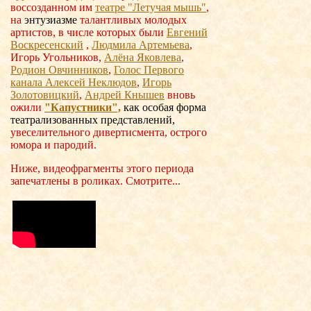
воссозданном им
театре "Летучая мышь"
,
на
энтузиазме
талантливых молодых
артистов, в числе которых были
Евгений
Воскресенский
,
Людмила Артемьева
,
Игорь Угольников,
Алёна Яковлева
,
Родион Овчинников
,
Голос Первого
канала Алексей Неклюдов
,
Игорь
Золотовицкий
,
Андрей Кнышев
вновь
ожили
"Капустники",
как
особая форма
театрализованных представлений,
увеселительного дивертисмента, острого
юмора и пародий.
Ниже, видеофрагменты этого периода
запечатлены в роликах. Смотрите...