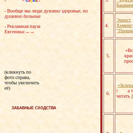
-
+
G
o
g
o
l
ь
!
Башмач
- Вообще мы люди духовно здоровые, но
душевно больные
Эрнест
4.
Хеминг
- Рекламная пауза
"Проща
Евгеника:
→→
«Вс
5.
кра
про
(кликнуть по
фото справа,
чтобы увеличить
«Зелен
её)
а т
!
6.
читать
ЗАБАВНЫЕ СХОДСТВА