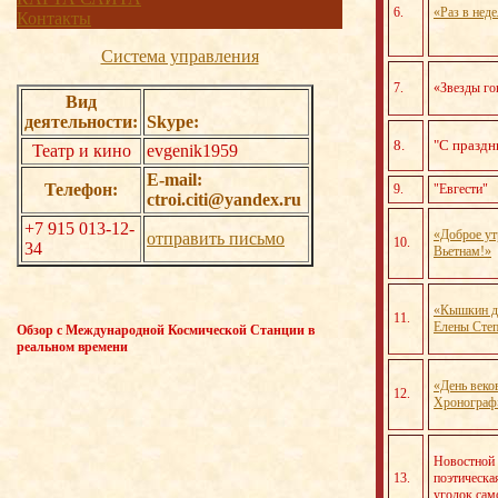
6.
«Раз в нед
Контакты
Система управления
7.
«Звезды го
Вид
деятельности:
Skype:
8.
"С праздн
Театр и кино
evgenik1959
E-mail:
Телефон:
9.
"Евгести"
ctroi.citi@yandex.ru
+7 915 013-12-
«Доброе ут
отправить письмо
10.
34
Вьетнам!»
«Кышкин д
11.
Елены Сте
Обзор с Международной Космической Станции в
реальном времени
«День веко
12.
Хронограф
Новостной 
13.
поэтическа
уголок са