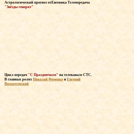
Астрологический прогноз
от
Евгеника Т
елепередача
"Звёзды говорят"
Цикл передач
"С Праздничком"
на телеканале СТС
.
В главных
ролях
Николай Фоменко
и
Евгений
Воскресенский