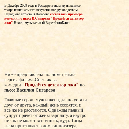
В Декабре 2009 года в Государственом музыкальном
театре национального искусства под руководством
Народного артиста В.Назарова
состоялась премьера
комедии по пьесе В.Сигарева "Продаётся детектор
лжи"
Ниже,- музыкальный ВидеоФотоКлип
Ниже представлена полнометражная
версия фильма-Спектакля-
комедии
"Продаётся детектор лжи"
по
пьесе Василия Сигарева
Главные герои, муж и жена, давно устали
друг от друга, каждый день ссорятся, и
все же не расстаются. Однажды пьяный
супруг прячет от жены зарплату, а наутро
никак не может вспомнить, куда. Тогда
жена приглашает в дом гипнотизера,