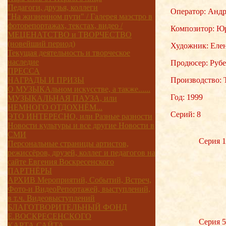
Педагоги, друзья, коллеги
Оператор: Анд
"На жизненном пути" / Галерея маэстро в
фоторепортажах, текстах, видео /
Композитор: Ю
МЕЦЕНАТСТВО и ТВОРЧЕСТВО
(новейший период)
Художник: Елен
Текущая деятельность и творческое
наследие
Продюсер: Руб
ПРЕССА
НАГРАДЫ И ПРИЗЫ
Производство: 
О МУЗЫКАльном искусстве, а также......
Год: 1999
МУЗЫКАЛЬНАЯ ПАУЗА, или
НЕМНОГО ОТДОХНЁМ...
Cерий: 8
ЭТО ИНТЕРЕСНО, или Разные разности
Новости культуры и все другие Новости в
СМИ
Серия 1
Персональные страницы артистов,
режиссёров, друзей, коллег и педагогов на
сайте Евгения Воскресенского
ПАРТНЁРЫ
АРХИВ Мероприятий, Событий, Встреч,
Фото-и ВидеоРепортажей, выступлений,
в т.ч. Видеовыступлений
БЛАГОТВОРИТЕЛЬНЫЙ ФОНД
Е.ВОСКРЕСЕНСКОГО
Серия 5
КАРТА САЙТА