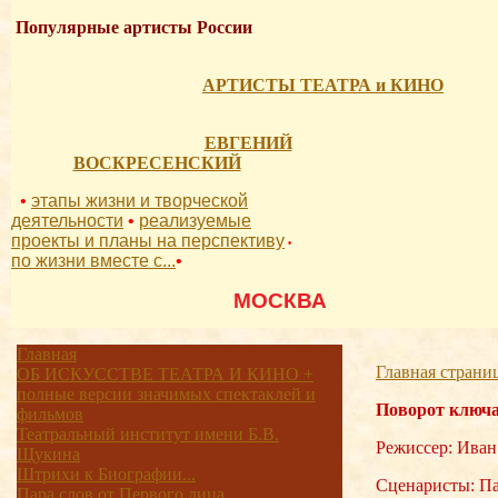
Популярные артисты России
АРТИСТЫ ТЕАТРА и КИНО
ЕВГЕНИЙ
ВОСКРЕСЕНСКИЙ
•
этапы жизни и творческой
деятельности
•
реализуемые
проекты и планы на перспективу
•
по жизни вместе с...
•
          МОСКВА 
Главная
Главная страни
ОБ ИСКУССТВЕ ТЕАТРА И КИНО +
полные версии значимых спектаклей и
Поворот ключ
фильмов
Театральный институт имени Б.В.
Режиссер: Ива
Щукина
Штрихи к Биографии...
Сценаристы: Па
Пара слов от Первого лица