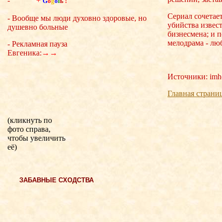
-
+
G
o
g
o
l
ь
!
Сериал сочетает
- Вообще мы люди духовно здоровые, но
убийства извес
душевно больные
бизнесмена; и п
мелодрама - лю
- Рекламная пауза
Евгеника:
→→
Источники: imhon
Главная страни
(кликнуть по
фото справа,
чтобы увеличить
её)
ЗАБАВНЫЕ СХОДСТВА