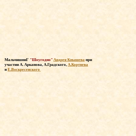
МальчишниГ
"Шоугодно"
Андрея Кнышева
при
участии
А. Арканова, А.Градского,
А.Кортнева
и
Е.Воскресенского