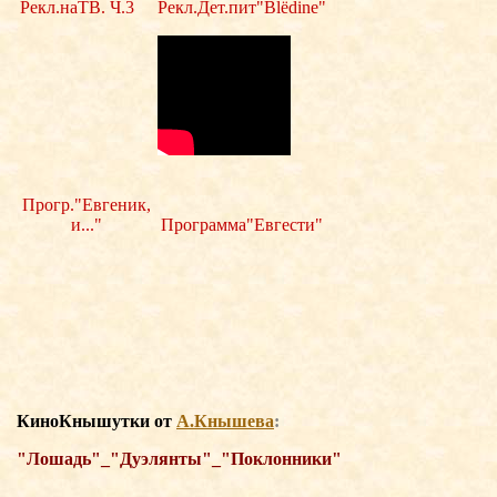
Рекл.наТВ. Ч.3
Рекл.Дет.пит"Blёdine"
Прогр."Евгеник,
и..."
Программа"Евгести"
КиноКнышутки о
т
А.Кнышева
:
"Лошадь"_"Дуэлянты"_"Поклонники"