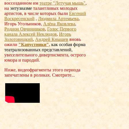
воссозданном им
театре "Летучая мышь"
,
на
энтузиазме
талантливых молодых
артистов, в числе которых были
Евгений
Воскресенский
,
Людмила Артемьева
,
Игорь Угольников,
Алёна Яковлева
,
Родион Овчинников
,
Голос Первого
канала Алексей Неклюдов
,
Игорь
Золотовицкий
,
Андрей Кнышев
вновь
ожили
"Капустники",
как
особая форма
театрализованных представлений,
увеселительного дивертисмента, острого
юмора и пародий.
Ниже, видеофрагменты этого периода
запечатлены в роликах. Смотрите...