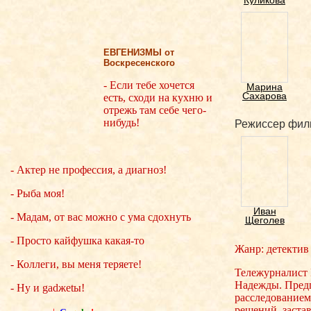
Куликова
ЕВГЕНИЗМЫ от
Воскресенского
- Если тебе хочется
Марина
Сахарова
есть, сходи на кухню и
отрежь там себе чего-
нибудь!
Режиссер фил
- Актер не профессия, а диагноз!
- Рыба моя!
Иван
- Мадам, от вас можно с ума сдохнуть
Щеголев
- Просто кайфушка какая-то
Жанр: детектив
- Коллеги, вы меня теряете!
Тележурналист 
Надежды. Предп
- Ну и gadжеtы!
расследованием
решений, застав