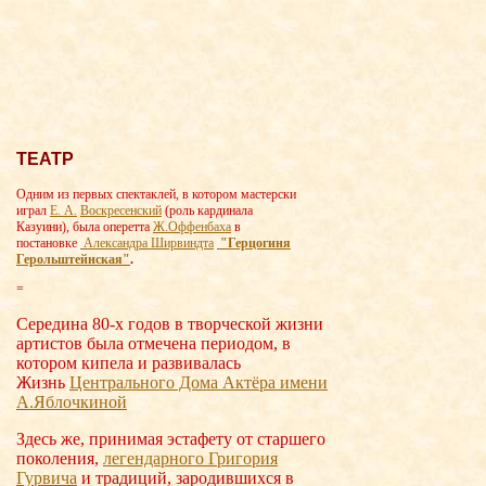
ТЕАТР
Одним из первых спектаклей, в котором мастерски
играл
Е. А.
Воскресенский
(роль кардинала
Казуини), была оперетта
Ж.Оффенбаха
в
постановке
Александра Ширвиндта
"Герцогиня
Герольштейнская"
.
=
Середина 80-х годов в творческой жизни
артистов была отмечена периодом, в
котором кипела и развивалась
Жизнь
Центрального Дома Актёра имени
А.Яблочки
ной
Здесь же, принимая эстафету от старшего
поколения,
легендарного Григория
Гурвича
и традиций, зародившихся в