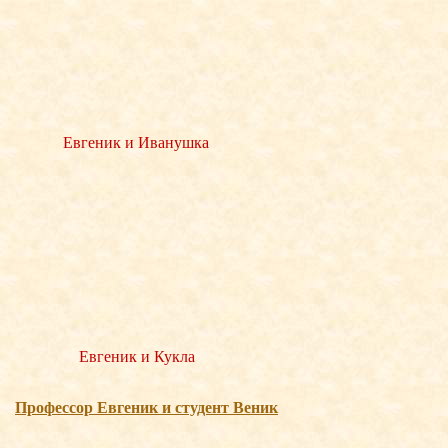
Евгеник и Иванушка
Евгеник и Кукла
Професcор Евгеник и студент Веник