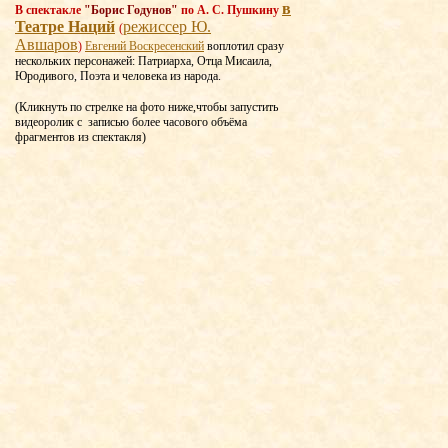
в
В спектакле
"Борис Годунов"
по А. С. Пушкину
Театре Наций
режиссер Ю.
(
Авшаров
)
Евгений Воскресенский
воплотил сразу
нескольких персонажей: Патриарха, Отца Мисаила,
Юродивого, Поэта и человека из народа.
(Кликнуть по стрелке на фото ниже,чтобы запустить
видеоролик с записью более часового объёма
фрагментов из спектакля)