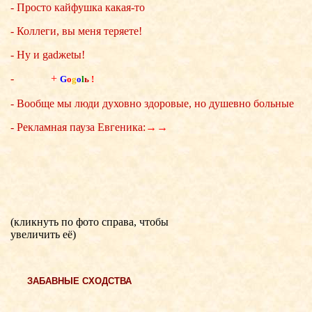
- Просто кайфушка какая-то
- Коллеги, вы меня теряете!
- Ну и gadжеtы!
-
+
G
o
g
o
l
ь
!
- Вообще мы люди духовно здоровые, но душевно больные
- Рекламная пауза Евгеника:
→→
(кликнуть по фото справа, чтобы
увеличить её)
ЗАБАВНЫЕ СХОДСТВА