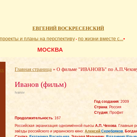
ЕВГЕНИЙ ВОСКРЕСЕНСКИЙ
проекты и планы на перспективу
по жизни вместе с...
•
•
          МОСКВА 
Главная страница
»
О фильме "ИВАНОВЪ" по А.П.Чехов
ых
Иванов (фильм)
Ivanov
Год создания
: 2009
Страна
: Россия
Студия
: Профит
Продолжительность
: 167
Российская экранизация одноимённой пьесы
А.П. Чехова
. Главные 
звёзды российского и украинского кино:
Алексей
Серебряков
,
Богда
Ступка
,
Екатерина Васильева
,
Эдуард Марцевич
,
Владимир Ильи