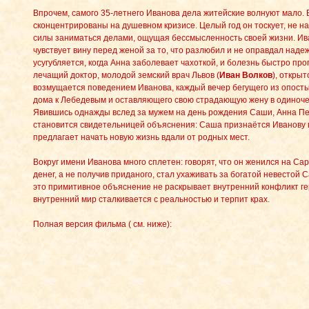
Впрочем, самого 35-летнего Иванова дела житейские волнуют мало. 
сконцентрированы на душевном кризисе. Целый год он тоскует, не на
силы заниматься делами, ощущая бессмысленность своей жизни. Ив
чувствует вину перед женой за то, что разлюбил и не оправдал наде
усугубляется, когда Анна заболевает чахоткой, и болезнь быстро про
лечащий доктор, молодой земский врач Львов (
Иван Волков
), открыт
возмущается поведением Иванова, каждый вечер бегущего из опост
дома к Лебедевым и оставляющего свою страдающую жену в одиноче
Явившись однажды вслед за мужем на день рождения Саши, Анна П
становится свидетельницей объяснения: Саша признаётся Иванову 
предлагает начать новую жизнь вдали от родных мест.
Вокруг имени Иванова много сплетен: говорят, что он женился на Сар
денег, а не получив приданого, стал ухаживать за богатой невестой 
это примитивное объяснение не раскрывает внутренний конфликт ге
внутренний мир сталкивается с реальностью и терпит крах.
Полная версия фильма ( см. ниже):