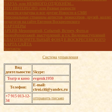
ПАУЗА, или НЕМНОГО ОТДОХНЁМ...
ЭТО ИНТЕРЕСНО, или Разные разности
Новости культуры и все другие Новости в СМИ
Персональные страницы артистов, режиссёров, друзей, коллег
педагогов на сайте Евгения Воскресенского
ПАРТНЁРЫ
АРХИВ Мероприятий, Событий, Встреч, Фото-и
ВидеоРепортажей, выступлений, в т.ч. Видеовыступлений
БЛАГОТВОРИТЕЛЬНЫЙ ФОНД Е.ВОСКРЕСЕНСКОГО
КАРТА САЙТА
Контакты
Система управления
Вид
деятельности:
Skype:
Театр и кино
evgenik1959
E-mail:
Телефон:
ctroi.citi@yandex.ru
+7 915 013-12-
отправить письмо
34