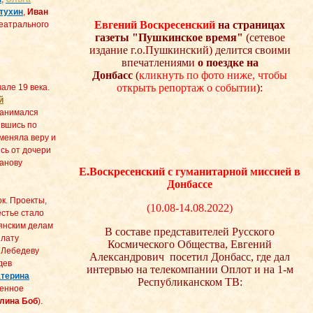
тухин
,
Иван
Евгений Воскресенский
на страницах
еатрального
газеты "Пушкинское время"
(сетевое
издание г.о.Пушкинский) делится своими
впечатлениями
о поездке на
Донбасс
(
кликнуть по фото ниже, чтобы
открыть репортаж о событии
):
але 19 века.
й
занимался
ившись по
оменяла веру и
ись от дочери
ванову
Е.Воскресенский с гуманитарной миссией в
Донбассе
к. Проекты,
(10.08-14.08.2022)
естье стало
янским делам
В составе представителей Русского
плату
Космического Общества, Евгений
 Лебедеву
Александрович посетил Донбасс, где дал
дев
интервью на телекомпании Оплот и на 1-м
атерина
Республиканском ТВ:
венное
лина Боб
).