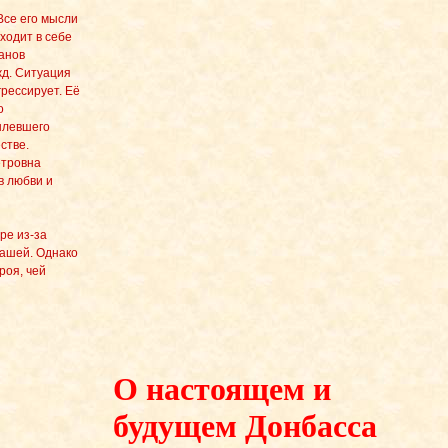
Все его мысли
ходит в себе
анов
жд. Ситуация
грессирует. Её
о
ылевшего
стве.
етровна
в любви и
ре из-за
Сашей. Однако
роя, чей
О настоящем и
будущем Донбасса