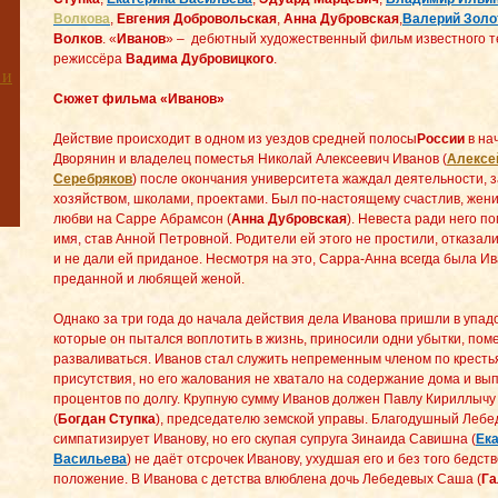
Волкова
,
Евгения Добровольская
,
Анна Дубровская
,
Валерий Золо
Волков
. «
Иванов
» – дебютный художественный фильм известного т
режиссёра
Вадима Дубровицкого
.
 и
Сюжет фильма «Иванов»
Действие происходит в одном из уездов средней полосы
России
в нач
Дворянин и владелец поместья Николай Алексеевич Иванов (
Алексе
Серебряков
) после окончания университета жаждал деятельности, 
хозяйством, школами, проектами. Был по-настоящему счастлив, жен
любви на Сарре Абрамсон (
Анна Дубровская
). Невеста ради него п
имя, став Анной Петровной. Родители ей этого не простили, отказал
и не дали ей приданое. Несмотря на это, Сарра-Анна всегда была И
преданной и любящей женой.
Однако за три года до начала действия дела Иванова пришли в упадо
которые он пытался воплотить в жизнь, приносили одни убытки, пом
разваливаться. Иванов стал служить непременным членом по кресть
присутствия, но его жалования не хватало на содержание дома и вы
процентов по долгу. Крупную сумму Иванов должен Павлу Кириллычу
(
Богдан Ступка
), председателю земской управы. Благодушный Лебе
симпатизирует Иванову, но его скупая супруга Зинаида Савишна (
Ек
Васильева
) не даёт отсрочек Иванову, ухудшая его и без того бедст
положение. В Иванова с детства влюблена дочь Лебедевых Саша (
Га