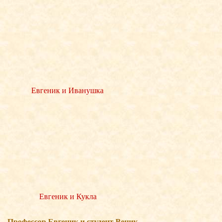
Евгеник и Иванушка
Евгеник и Кукла
Професcор Евгеник и студент Веник