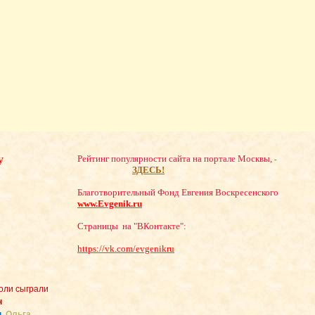
у
Рейтинг популярности сайта на портале Москвы,
-
ЗДЕСЬ!
Благотворительный Фонд Евгения Воскресенского
www.Evgenik.ru
Страницы на "ВКонтакте":
https://vk.com/evgenikru
роли сыграли
н
н
,
Ольга