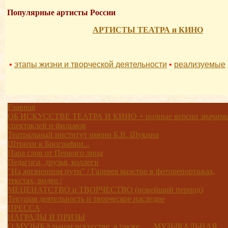
Популярные артисты России
АРТИСТЫ ТЕАТРА и КИНО
•
этапы жизни и творческой деятельности
•
реализуемые
Главная
ОБ ИСКУССТВЕ ТЕАТРА И КИНО + полные версии значим
спектаклей и фильмов
Театральный институт имени Б.В. Щукина
Штрихи к Биографии...
Пара слов от Первого лица
Педагоги, друзья, коллеги
"На жизненном пути" / Галерея маэстро в фоторепортажах,
текстах, видео /
МЕЦЕНАТСТВО и ТВОРЧЕСТВО (новейший период)
Текущая деятельность и творческое наследие
ПРЕССА
НАГРАДЫ И ПРИЗЫ
О МУЗЫКАльном искусстве, а также...... МУЗЫКАЛЬНАЯ